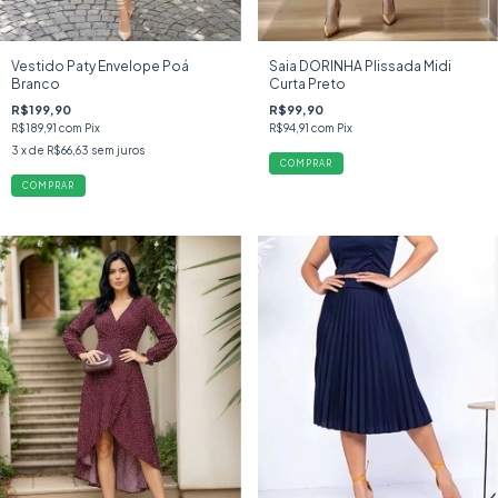
Vestido Paty Envelope Poá
Saia DORINHA Plissada Midi
Branco
Curta Preto
R$199,90
R$99,90
R$189,91
com
Pix
R$94,91
com
Pix
3
x de
R$66,63
sem juros
COMPRAR
COMPRAR