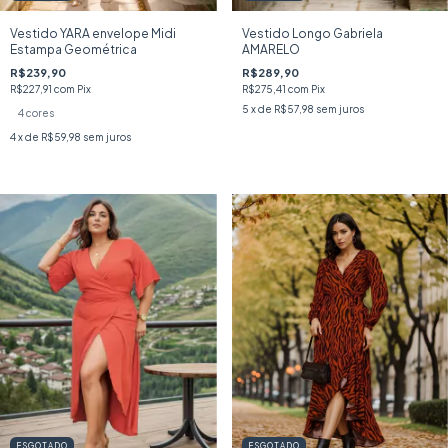
Vestido YARA envelope Midi
Vestido Longo Gabriela
Estampa Geométrica
AMARELO
R$239,90
R$289,90
R$227,91
com
Pix
R$275,41
com
Pix
5
x de
R$57,98
sem juros
4 cores
4
x de
R$59,98
sem juros
ESGOTADO
ESGOTADO