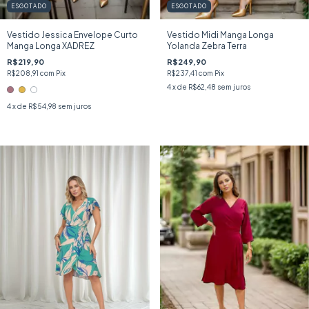
ESGOTADO
ESGOTADO
Vestido Jessica Envelope Curto
Vestido Midi Manga Longa
Manga Longa XADREZ
Yolanda Zebra Terra
R$219,90
R$249,90
R$208,91
com
Pix
R$237,41
com
Pix
4
x de
R$62,48
sem juros
4
x de
R$54,98
sem juros