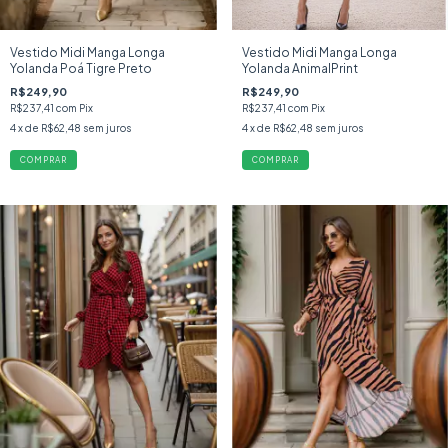
Vestido Midi Manga Longa
Vestido Midi Manga Longa
Yolanda Poá Tigre Preto
Yolanda AnimalPrint
R$249,90
R$249,90
R$237,41
com
Pix
R$237,41
com
Pix
4
x de
R$62,48
sem juros
4
x de
R$62,48
sem juros
COMPRAR
COMPRAR