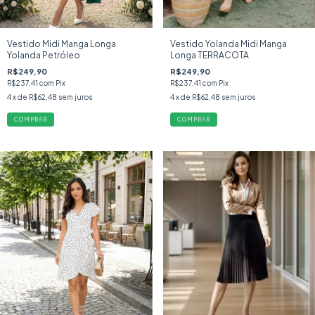
Vestido Midi Manga Longa
Vestido Yolanda Midi Manga
Yolanda Petróleo
Longa TERRACOTA
R$249,90
R$249,90
R$237,41
com
Pix
R$237,41
com
Pix
4
x de
R$62,48
sem juros
4
x de
R$62,48
sem juros
COMPRAR
COMPRAR