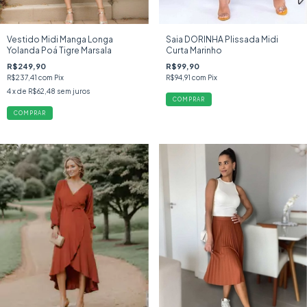
Vestido Midi Manga Longa
Saia DORINHA Plissada Midi
Yolanda Poá Tigre Marsala
Curta Marinho
R$249,90
R$99,90
R$237,41
com
Pix
R$94,91
com
Pix
4
x de
R$62,48
sem juros
COMPRAR
COMPRAR