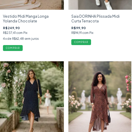
Vestido Midi Manga Longa
Saia DORINHA Plissada Midi
Yolanda Chocolate
Curta Terracota
R$249,90
R$99,90
R$237,41
com
Pix
R$94,91
com
Pix
4
x de
R$62,48
sem juros
COMPRAR
COMPRAR