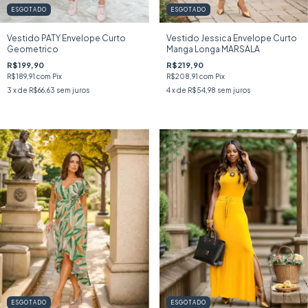
ESGOTADO
ESGOTADO
Vestido PATY Envelope Curto
Vestido Jessica Envelope Curto
Geometrico
Manga Longa MARSALA
R$199,90
R$219,90
R$189,91
com
Pix
R$208,91
com
Pix
3
x de
R$66,63
sem juros
4
x de
R$54,98
sem juros
ESGOTADO
ESGOTADO