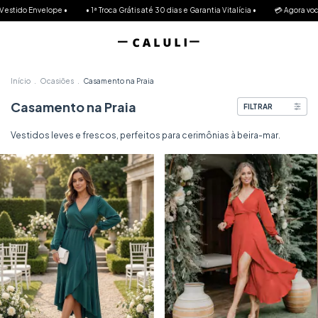
lope •
• 1ª Troca Grátis até 30 dias e Garantia Vitalícia •
💳 Agora você pode parcel
Início
.
Ocasiões
.
Casamento na Praia
Casamento na Praia
FILTRAR
Vestidos leves e frescos, perfeitos para cerimônias à beira-mar.