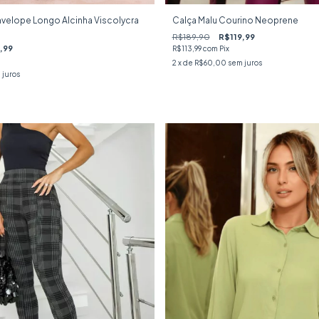
nvelope Longo Alcinha Viscolycra
Calça Malu Courino Neoprene
R$189,90
R$119,99
,99
R$113,99
com
Pix
2
x de
R$60,00
sem juros
 juros