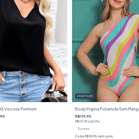
ESGOTADO
SAS Viscose Premium
Body Virginia Poliamida Sem Manga
,90
R$119,90
R$113,91
com
Pix
3 cores
2
x de
R$59,95
sem juros