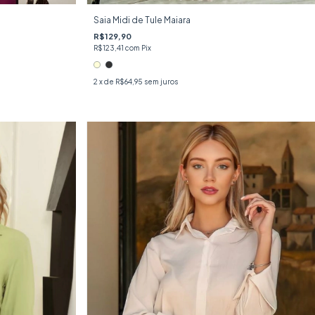
Saia Midi de Tule Maiara
R$129,90
R$123,41
com
Pix
2
x de
R$64,95
sem juros