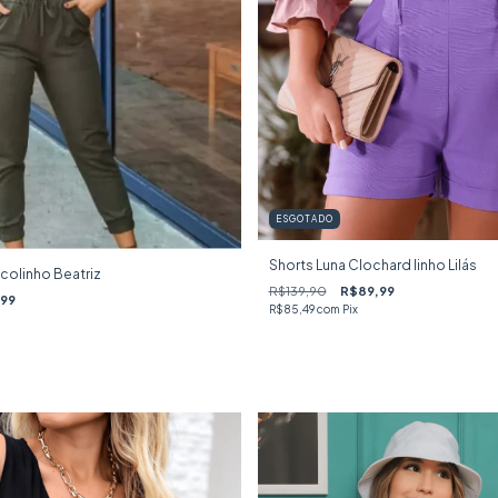
ESGOTADO
Shorts Luna Clochard linho Lilás
colinho Beatriz
R$139,90
R$89,99
,99
R$85,49
com
Pix