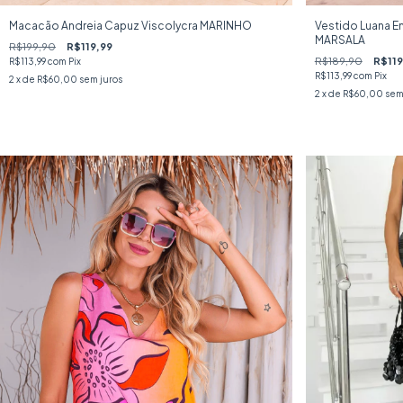
Macacão Andreia Capuz Viscolycra MARINHO
Vestido Luana E
MARSALA
R$199,90
R$119,99
R$189,90
R$119
R$113,99
com
Pix
R$113,99
com
Pix
2
x de
R$60,00
sem juros
2
x de
R$60,00
sem