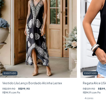
ESGOTADO
ESGOTADO
Vestido Lila Lenço Bordado Alcinha Lastex
Regata Alice LI
R$239,90
R$99,90
R$129,90
R$99
R$94,91
com
Pix
R$94,91
com
Pix
4 cores