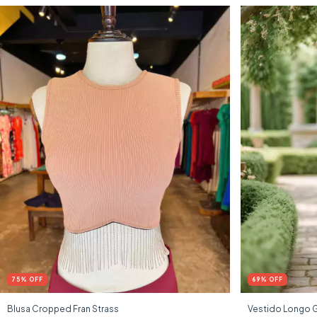
75
%
OFF
69
%
OFF
Blusa Cropped Fran Strass
Vestido Longo 