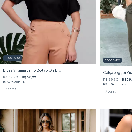
ESGOTADO
ESGOTADO
Blusa Virginia Linho Botao Ombro
Calça Jogger Vis
R$139,90
R$69,99
R$139,90
R$79
R$66,49
com
Pix
R$75,99
com
Pix
3 cores
7 cores