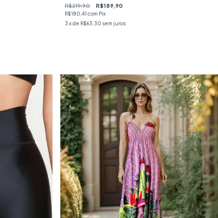
R$219,90
R$189,90
R$180,41
com
Pix
3
x de
R$63,30
sem juros