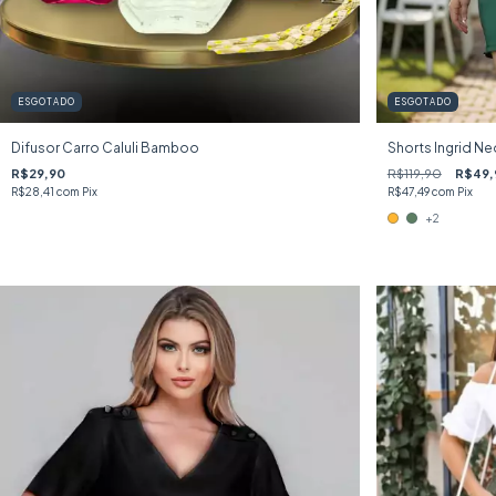
ESGOTADO
ESGOTADO
Difusor Carro Caluli Bamboo
Shorts Ingrid N
R$29,90
R$119,90
R$49,
R$28,41
com
Pix
R$47,49
com
Pix
+2