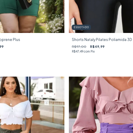
ESGOTADO
eoprene Plus
Shorts Nataly Pilates Poliamida 3D
99
R$97,00
R$49,99
R$47,49
com
Pix