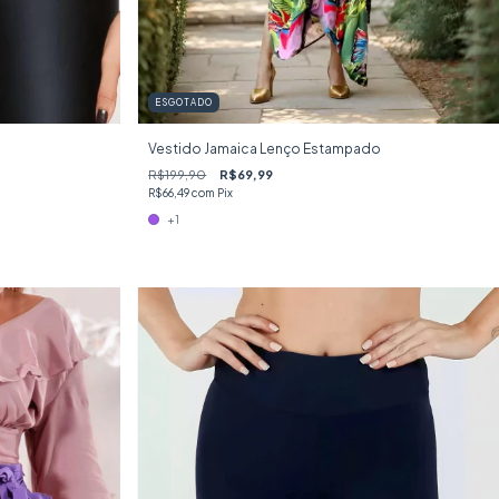
ESGOTADO
Vestido Jamaica Lenço Estampado
R$199,90
R$69,99
R$66,49
com
Pix
+1