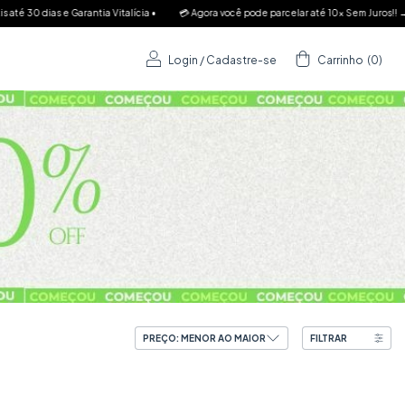
 pode parcelar até 10x Sem Juros!! → 🆓 Frete Grátis SP R$149 → 📦💨 Sul e Sudeste R$199
Login
/
Cadastre-se
Carrinho
(
0
)
FILTRAR