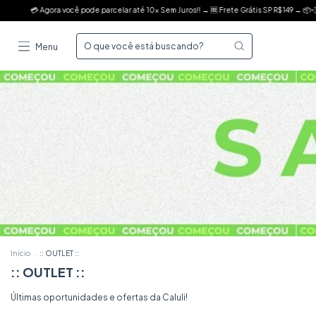
os!! → 🆓 Frete Grátis SP R$149 → 📦💨 Sul e Sudeste R$199
• Caluli - Especialista em
Menu
Início
.
:: OUTLET ::
:: OUTLET ::
Últimas oportunidades e ofertas da Caluli!