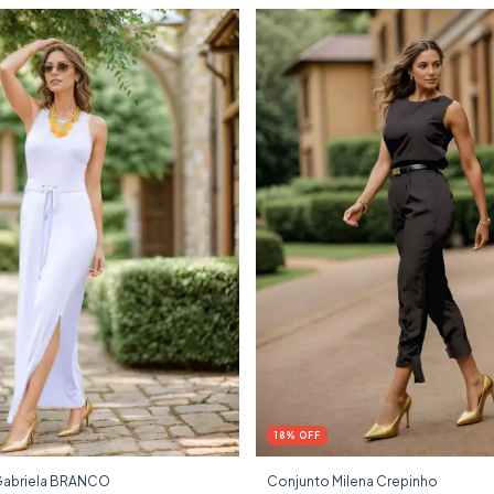
18
%
OFF
Gabriela BRANCO
Conjunto Milena Crepinho