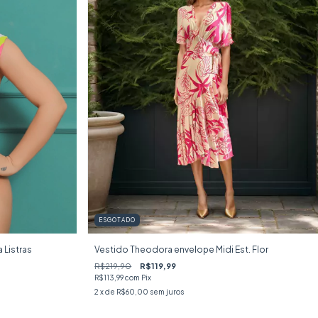
ESGOTADO
 Listras
Vestido Theodora envelope Midi Est. Flor
R$219,90
R$119,99
R$113,99
com
Pix
2
x de
R$60,00
sem juros