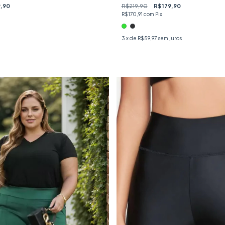
,90
R$219,90
R$179,90
R$170,91
com
Pix
3
x de
R$59,97
sem juros