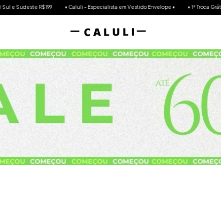
 Vestido Envelope •
• 1ª Troca Grátis até 30 dias e Garantia Vitalícia •
💳 Agora você